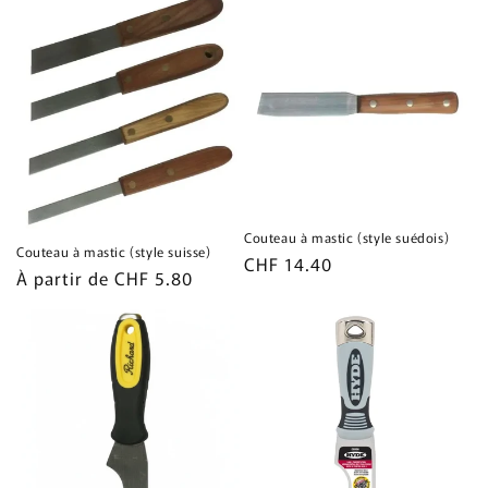
Couteau à mastic (style suédois)
Couteau à mastic (style suisse)
Prix
CHF 14.40
Prix
À partir de CHF 5.80
habituel
habituel