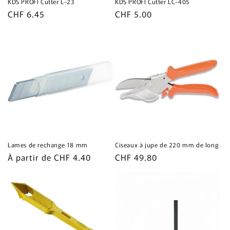
KDS PROFI Cutter L-23
KDS PROFI Cutter LC-405
Prix
CHF 6.45
Prix
CHF 5.00
habituel
habituel
Lames de rechange 18 mm
Ciseaux à jupe de 220 mm de long
Prix
À partir de CHF 4.40
Prix
CHF 49.80
habituel
habituel