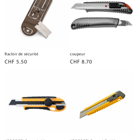
Racloir de sécurité
coupeur
Prix
CHF 5.50
Prix
CHF 8.70
habituel
habituel