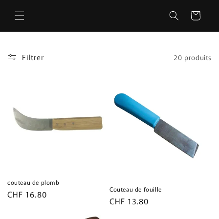
et
passer
Panier
au
contenu
Filtrer
20 produits
couteau de plomb
Couteau de fouille
Prix
CHF 16.80
Prix
CHF 13.80
habituel
habituel